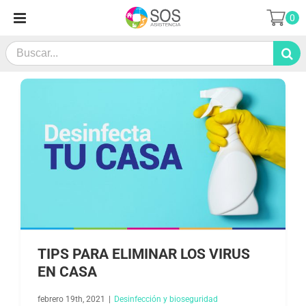
Saltar
0
al
contenido
Search
for:
TIPS PARA ELIMINAR LOS VIRUS
EN CASA
febrero 19th, 2021
|
Desinfección y bioseguridad​