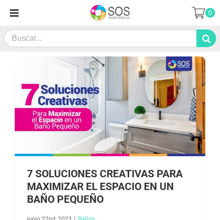
Saltar
0
al
contenido
Search
for:
7 SOLUCIONES CREATIVAS PARA
MAXIMIZAR EL ESPACIO EN UN
BAÑO PEQUEÑO
junio 22nd, 2023
|
Baños​