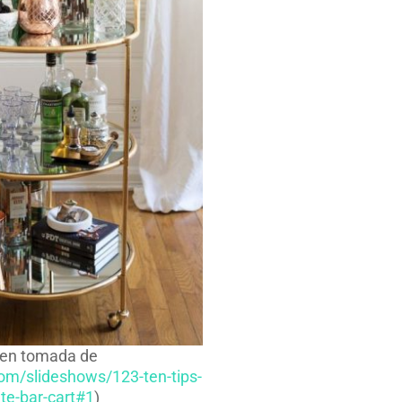
en tomada de
com/slideshows/123-ten-tips-
te-bar-cart#1
)