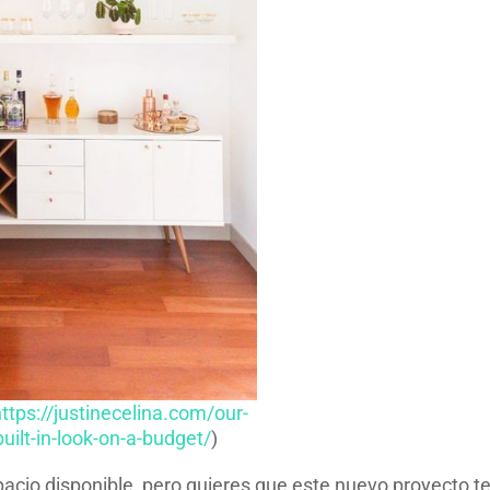
ttps://justinecelina.com/our-
uilt-in-look-on-a-budget/
)
pacio disponible, pero quieres que este nuevo proyecto t