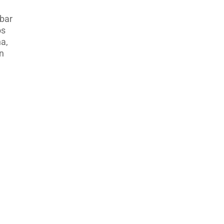
 bar
os
a,
n