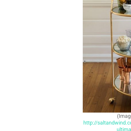
(Imag
http://saltandwind.
ultima