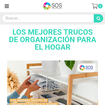
Saltar
0
al
contenido
Search
for:
LOS MEJORES TRUCOS
DE ORGANIZACIÓN PARA
EL HOGAR
Ver
imagen
más
grande